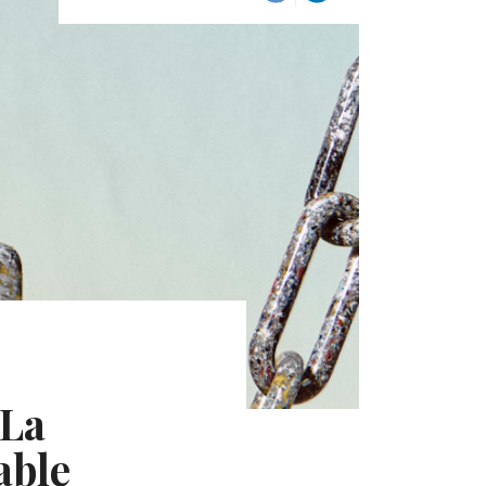
 La
able