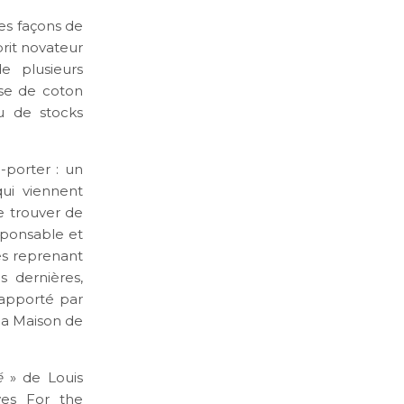
les façons de
prit novateur
de plusieurs
se de coton
su de stocks
-porter : un
qui viennent
e trouver de
sponsable et
es reprenant
 dernières,
 apporté par
 la Maison de
é
» de Louis
ves For the