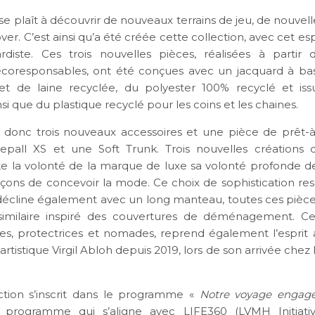
 se plaît à découvrir de nouveaux terrains de jeu, de nouvel
over. C’est ainsi qu’a été créée cette collection, avec cet es
rdiste. Ces trois nouvelles pièces, réalisées à partir 
écoresponsables, ont été conçues avec un jacquard à ba
et de laine recyclée, du polyester 100% recyclé et is
insi que du plastique recyclé pour les coins et les chaines.
onc trois nouveaux accessoires et une pièce de prêt-à
epall XS et une Soft Trunk. Trois nouvelles créations 
oute la volonté de la marque de luxe sa volonté profonde d
açons de concevoir la mode. Ce choix de sophistication re
décline également avec un long manteau, toutes ces pièc
similaire inspiré des couvertures de déménagement. Ces
les, protectrices et nomades, reprend également l’esprit
 artistique Virgil Abloh depuis 2019, lors de son arrivée chez
ction s’inscrit dans le programme «
Notre voyage engag
n programme qui s’aligne avec LIFE360 (LVMH Initiati