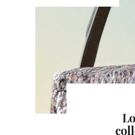
Lo
col