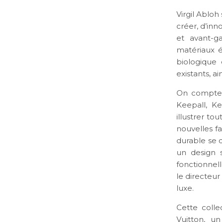
Virgil Abloh
créer, d’inn
et avant-ga
matériaux 
biologique 
existants, a
On compte d
Keepall, Ke
illustrer t
nouvelles f
durable se 
un design 
fonctionnel
le directeur
luxe.
Cette colle
Vuitton, u