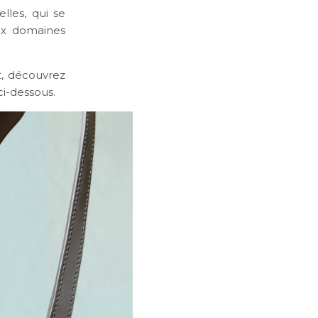
lles, qui se
ux domaines
t, découvrez
ci-dessous.