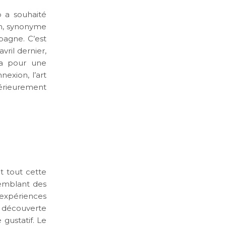
b a souhaité
on, synonyme
pagne. C’est
vril dernier,
za pour une
nexion, l’art
ntérieurement
t tout cette
semblant des
expériences
& découverte
gustatif. Le