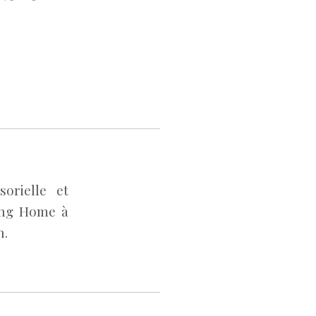
orielle et
ling Home à
n.