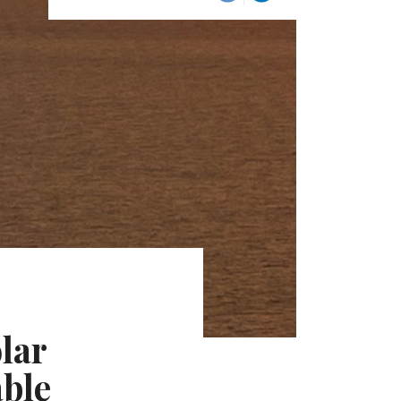
lar
able