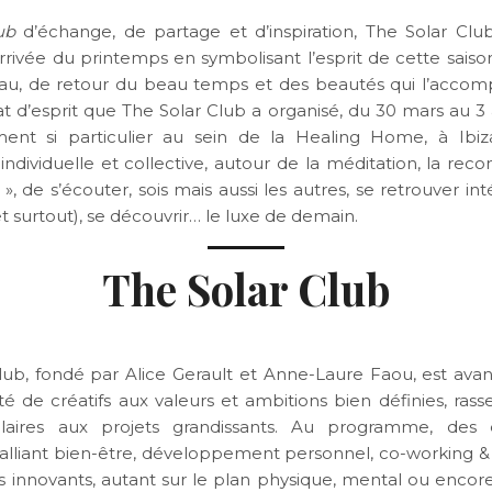
ub
d’échange, de partage et d’inspiration, The Solar Clu
’arrivée du printemps en symbolisant l’esprit de cette sais
u, de retour du beau temps et des beautés qui l’accom
t d’esprit que The Solar Club a organisé, du 30 mars au 3 a
ent si particulier au sein de la Healing Home, à Ibi
ndividuelle et collective, autour de la méditation, la recon
r », de s’écouter, sois mais aussi les autres, se retrouver i
et surtout), se découvrir… le luxe de demain.
The Solar Club
lub, fondé par Alice Gerault et Anne-Laure Faou, est avan
de créatifs aux valeurs et ambitions bien définies, ras
aires aux projets grandissants. Au programme, des 
alliant bien-être, développement personnel, co-working 
 innovants, autant sur le plan physique, mental ou encore 