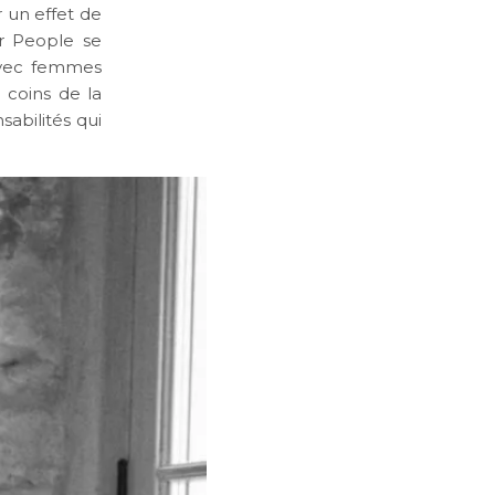
r un effet de
ar People se
avec femmes
 coins de la
abilités qui