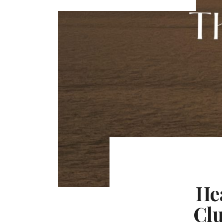
He
Clu