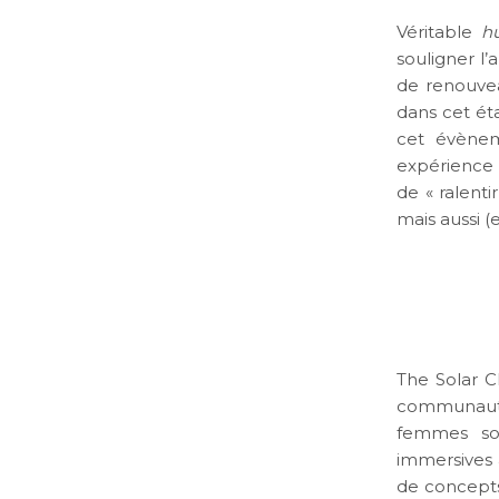
Véritable
h
souligner l
de renouvea
dans cet éta
cet évènem
expérience i
de « ralenti
mais aussi (
The Solar C
communauté 
femmes sol
immersives 
de concepts