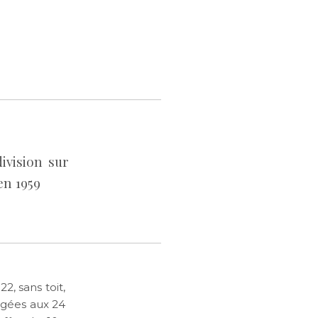
ivision sur
en 1959
, sans toit,
gagées aux 24