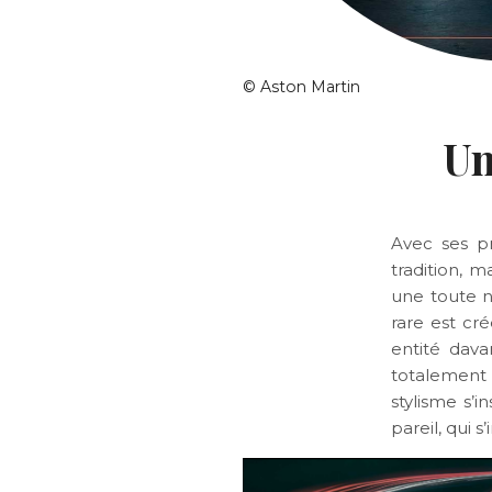
©
Aston Martin
Un
Avec ses p
tradition, 
une toute n
rare est cr
entité dava
totalement 
stylisme s’
pareil, qui 