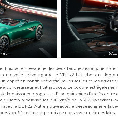
Martin
©
Asto
technique, en revanche, les deux barquettes affichent d
. La nouvelle arrivée garde le V12 5.2 bi-turbo, qui demeur
 un capot en continu et entraîne les seules roues arrière 
 à convertisseur et huit rapports. Le couple est égalemen
ule la puissance progresse d’une quinzaine d’unités entre a
ton Martin a délaissé les 300 km/h de la V12 Speedster 
h avec la DBR22. Autre nouveauté, le berceau arrière fait 
pression 3D, qui aurait permis de conserver quelques kilos.