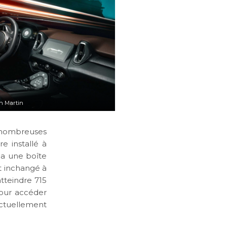
n Martin
e nombreuses
e installé à
via une boîte
t inchangé à
tteindre 715
pour accéder
actuellement