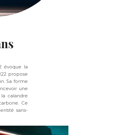
ans
2 évoque la
BR22 propose
in. Sa forme
oncevoir une
 la calandre
 carbone. Ce
entité sans-