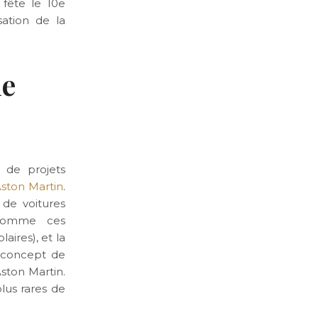
fête le 10e
ation de la
me
 de projets
ston Martin
.
de voitures
 Comme ces
aires), et la
e concept de
ston Martin.
plus rares de