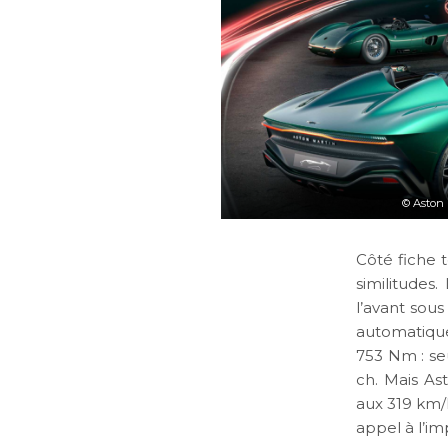
©
Aston 
Côté fiche 
similitudes
l’avant sous
automatique
753 Nm : se
ch. Mais As
aux 319 km/
appel à l’im