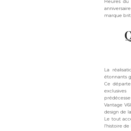
Heures du 
anniversai
marque brit
Q
La réalisa
étonnants g
Ce départe
exclusive
prédécesseur
Vantage V60
design de l
Le tout acce
l’histoire d