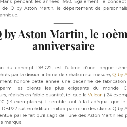
Mans pendant les années 1950. Egalement, le concept 
re de Q by Aston Martin, le département de personnalis
annique.
 by Aston Martin, le 10è
anniversaire
tion du concept DBR22, est l’ultime d’une longue série
érés par la division interne de création sur mesure,
Q by A
ment honore cette année une décennie de fabrication 
s parmi les clients les plus exigeants du monde.
s, réalisés en faible quantité, tel que la
Vulcan
( 24 exempl
0 (14 exemplaires). Il semble tout à fait adéquat que l
a DBR22 soit en édition limitée parmi un des clients Q by A
ntué par le fait qu’il s’agit de l’une des Aston Martin les 
e la marque.