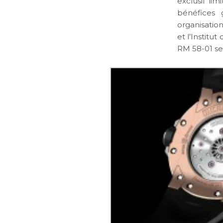
exclusif li
bénéfices 
organisatio
et l’Institu
RM 58-01 se