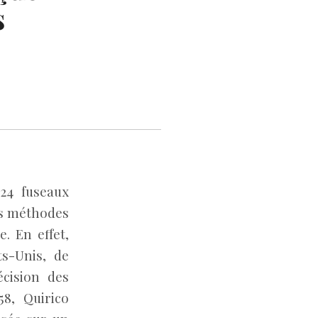
s
 24 fuseaux
s méthodes
. En effet,
s-Unis, de
écision des
58, Quirico