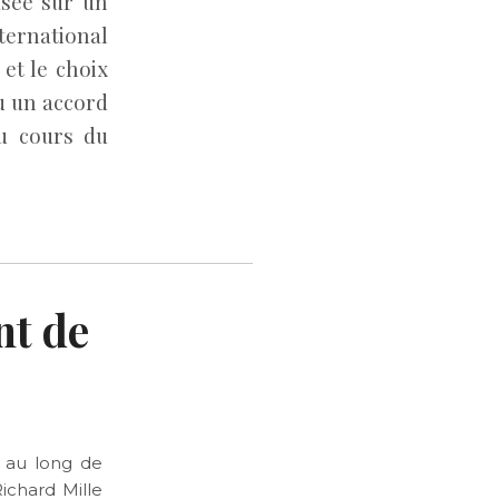
asée sur un
nternational
et le choix
u un accord
au cours du
nt de
t au long de
ichard Mille