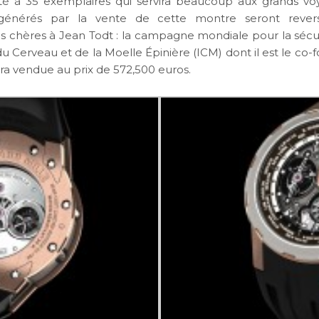
mité à 35 exemplaires qui servira beaucoup aux grands vo
générés par la vente de cette montre seront reve
ns chères à Jean Todt : la campagne mondiale pour la sécur
t du Cerveau et de la Moelle Épinière (ICM) dont il est le co-
ra vendue au prix de
572,500 euros
.