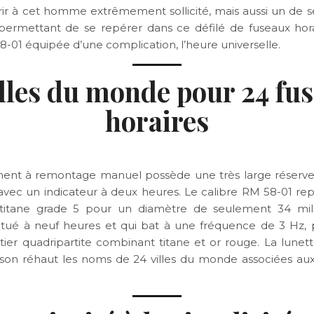
frir à cet homme extrêmement sollicité, mais aussi un de s
permettant de se repérer dans ce défilé de fuseaux horai
58-01 équipée d’une complication, l’heure universelle.
illes du monde pour 24 fu
horaires
nt à remontage manuel possède une très large réserv
 avec un indicateur à deux heures. Le calibre RM 58-01 re
 titane grade 5 pour un diamètre de seulement 34 mill
 situé à neuf heures et qui bat à une fréquence de 3 Hz,
tier quadripartite combinant titane et or rouge. La lunet
 son réhaut les noms de 24 villes du monde associées au