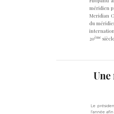
Filopanti 
méridien pr
Meridian C
du méridie
internatio
ème
20
siècle
Une 
Le présiden
l’année afi