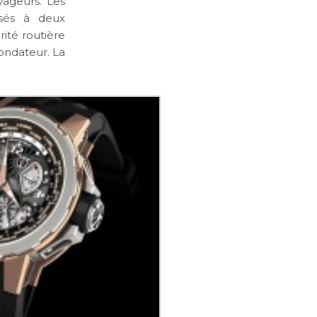
yageurs. Les
rsés à deux
ité routière
fondateur. La