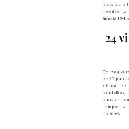
décida d’of
montre lui 
ainsi la RM 
24 v
Ce mouveme
de 10 jours
platine en
tourbillon,
dans un boi
indique sur
horaires.