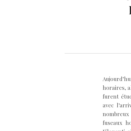
Aujourd’hu
horaires, a
furent étu
avec l’ar
nombreux i
fuseaux ho