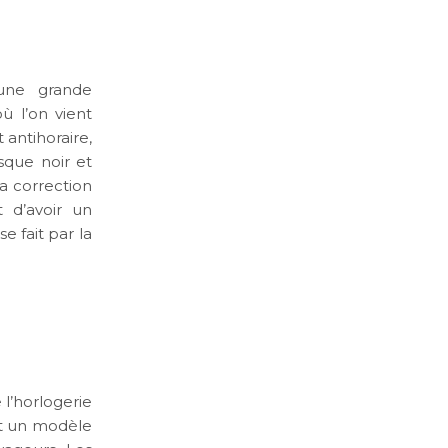
’une grande
ù l’on vient
 antihoraire,
isque noir et
a correction
 d’avoir un
se fait par la
 l’horlogerie
st un modèle