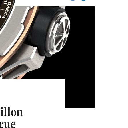
illon
çue