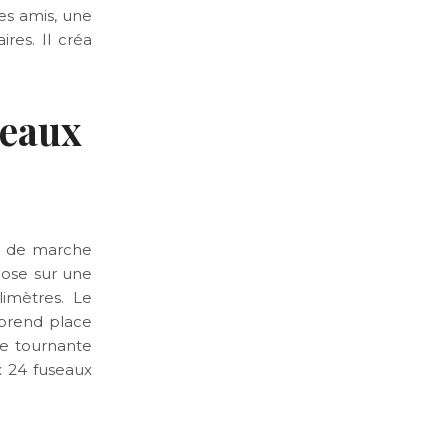
es amis, une
res. Il créa
seaux
e de marche
pose sur une
imètres. Le
 prend place
te tournante
x 24 fuseaux