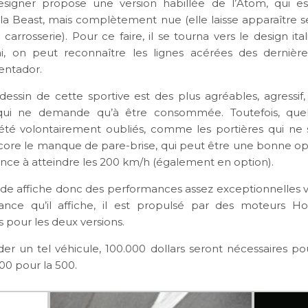
esigner propose une version habillée de l’Atom, qui es
 la Beast, mais complètement nue (elle laisse apparaître s
carrosserie). Pour ce faire, il se tourna vers le design it
i, on peut reconnaître les lignes acérées des dernière
entador.
 dessin de cette sportive est des plus agréables, agressif
qui ne demande qu’à être consommée. Toutefois, quel
 été volontairement oubliés, comme les portières qui ne
ncore le manque de pare-brise, qui peut être une bonne op
ce à atteindre les 200 km/h (également en option).
lide affiche donc des performances assez exceptionnelles v
sance qu’il affiche, il est propulsé par des moteurs H
 pour les deux versions.
er un tel véhicule, 100.000 dollars seront nécessaires pou
00 pour la 500.