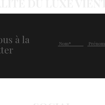
LITÉ DU LUXE VIEN
us à la
ter