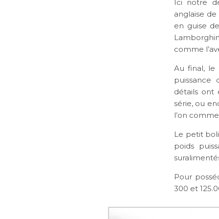
Ici notre d
anglaise de
en guise de 
Lamborghin
comme l’av
Au final, le
puissance 
détails ont
série, ou e
l’on commen
Le petit bo
poids puis
suralimentés
Pour posséd
300 et 125.0