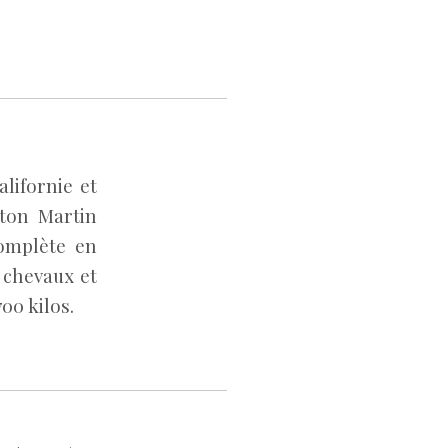
lifornie et
ston Martin
complète en
0 chevaux et
00 kilos.