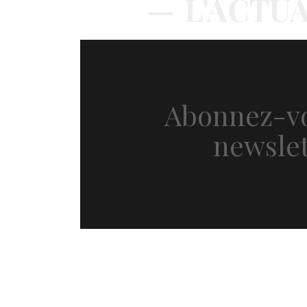
L'ACTUA
Abonnez-vo
newslet