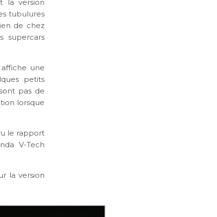
t la version
es tubulures
alien de chez
s supercars
, affiche une
ques petits
 sont pas de
tion lorsque
u le rapport
onda V-Tech
r la version