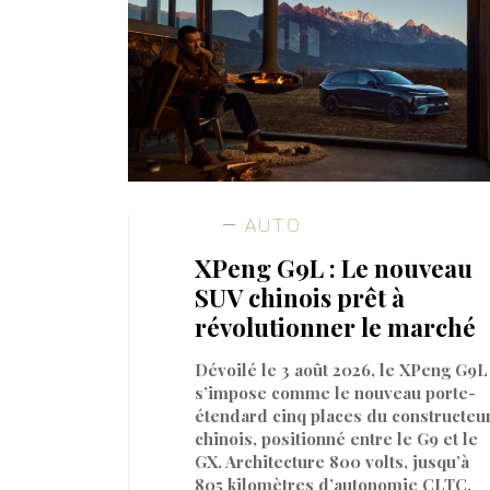
AUTO
XPeng G9L : Le nouveau
SUV chinois prêt à
révolutionner le marché
Dévoilé le 3 août 2026, le XPeng G9L
s’impose comme le nouveau porte-
étendard cinq places du constructeu
chinois, positionné entre le G9 et le
GX. Architecture 800 volts, jusqu’à
805 kilomètres d’autonomie CLTC,