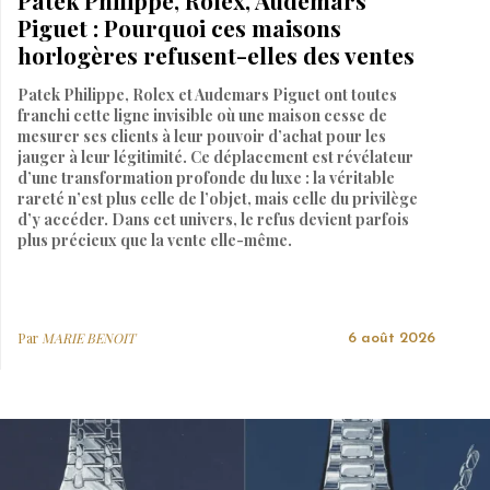
Patek Philippe, Rolex, Audemars
Piguet : Pourquoi ces maisons
horlogères refusent-elles des ventes
Patek Philippe, Rolex et Audemars Piguet ont toutes
franchi cette ligne invisible où une maison cesse de
mesurer ses clients à leur pouvoir d’achat pour les
jauger à leur légitimité. Ce déplacement est révélateur
d’une transformation profonde du luxe : la véritable
rareté n’est plus celle de l’objet, mais celle du privilège
d’y accéder. Dans cet univers, le refus devient parfois
plus précieux que la vente elle-même.
Par
MARIE BENOIT
6 août 2026