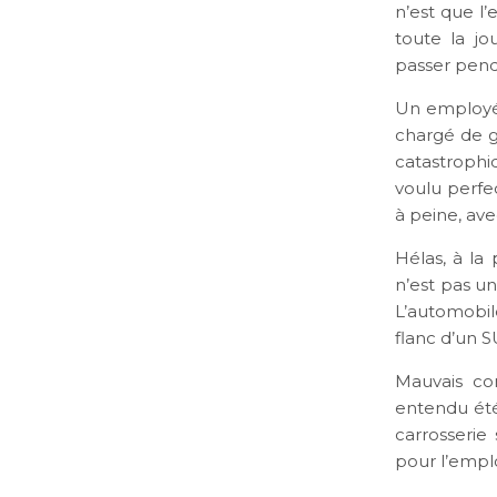
n’est que l
toute la jo
passer pend
Un employé d
chargé de g
catastrophiq
voulu perfe
à peine, av
Hélas, à la 
n’est pas un
L’automobil
flanc d’un S
Mauvais co
entendu été 
carrosserie 
pour l’emp