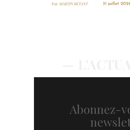
Par
MARTIN BETANT
31 juillet 202
L'ACTUA
Abonnez-vo
newslet