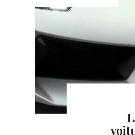
L
voit