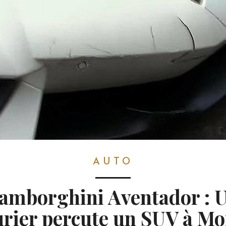
AUTO
amborghini Aventador : 
urier percute un SUV à M