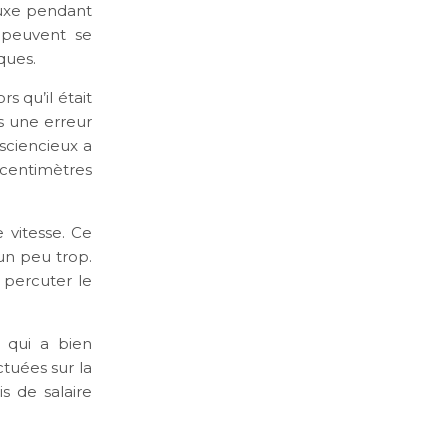
luxe pendant
s peuvent se
ques.
s qu’il était
s une erreur
nsciencieux a
 centimètres
e vitesse. Ce
 un peu trop.
 percuter le
 qui a bien
ctuées sur la
is de salaire