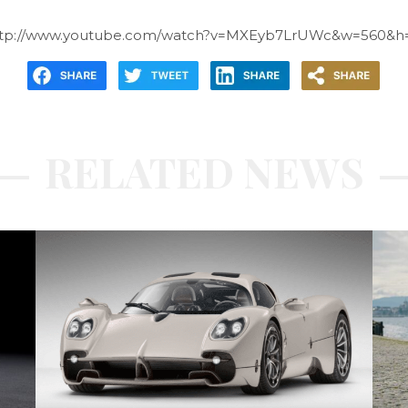
ttp://www.youtube.com/watch?v=MXEyb7LrUWc&w=560&h=
RELATED NEWS