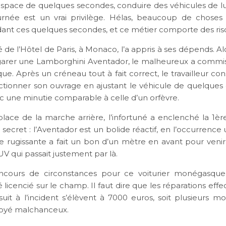
’espace de quelques secondes, conduire des véhicules de 
urnée est un vrai privilège. Hélas, beaucoup de chose
ant ces quelques secondes, et ce métier comporte des ris
e l’Hôtel de Paris, à Monaco, l’a appris à ses dépends. Alor
arer une Lamborghini Aventador, le malheureux a commi
ue. Après un créneau tout à fait correct, le travailleur co
ctionner son ouvrage en ajustant le véhicule de quelques
ec une minutie comparable à celle d’un orfèvre.
place de la marche arrière, l’infortuné a enclenché la 1èr
 secret : l’Aventador est un bolide réactif, en l’occurrence
e rugissante a fait un bon d’un mètre en avant pour venir
UV qui passait justement par là.
ncours de circonstances pour ce voiturier monégasque
licencié sur le champ. Il faut dire que les réparations effe
suit à l’incident s’élèvent à 7000 euros, soit plusieurs mo
loyé malchanceux.