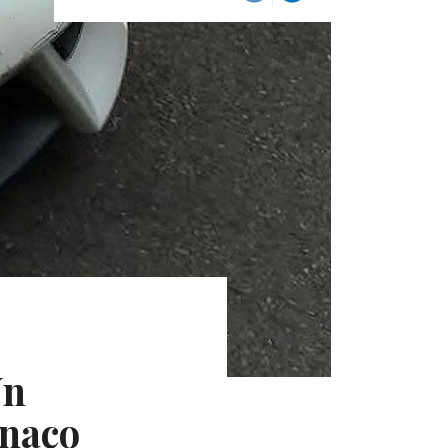
Un
onaco