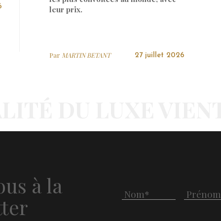
6
leur prix.
Par
MARTIN BETANT
27 juillet 2026
LITÉ DU LUXE VIEN
us à la
ter