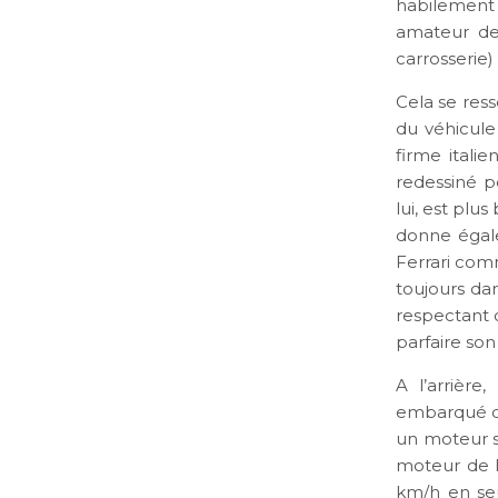
habilement
amateur de 
carrosserie)
Cela se ress
du véhicule
firme itali
redessiné p
lui, est plu
donne égale
Ferrari comm
toujours da
respectant c
parfaire son
A l’arrière
embarqué de
un moteur si
moteur de l
km/h en se