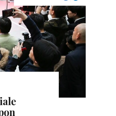
iale
apon