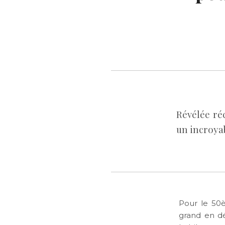
Révélée ré
un incroya
Pour le 50è
grand en dé