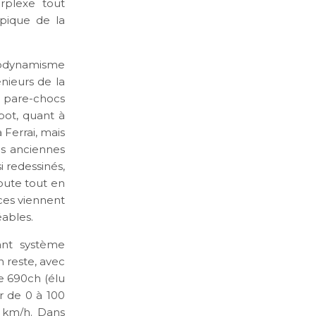
rplexe tout
ypique de la
aérodynamisme
nieurs de la
n pare-chocs
pot, quant à
 Ferrai, mais
es anciennes
i redessinés,
oute tout en
uces viennent
éables.
nant système
 reste, avec
de 690ch (élu
r de 0 à 100
 km/h. Dans