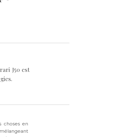
ari J50 est
gies.
es choses en
, mélangeant