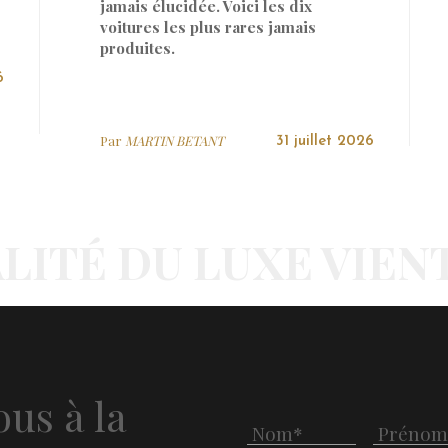
jamais élucidée. Voici les dix
voitures les plus rares jamais
produites.
6
Par
MARTIN BETANT
31 juillet 2026
LITÉ DU LUXE VIEN
us à la