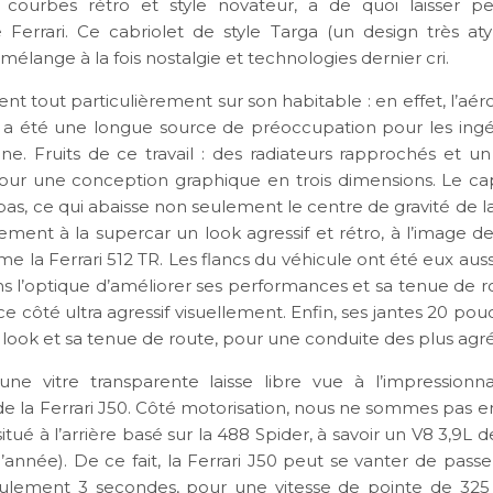
 courbes rétro et style novateur, a de quoi laisser pe
Ferrari. Ce cabriolet de style Targa (un design très at
 mélange à la fois nostalgie et technologies dernier cri.
ent tout particulièrement sur son habitable : en effet, l’
 a été une longue source de préoccupation pour les ingé
enne. Fruits de ce travail : des radiateurs rapprochés et u
our une conception graphique en trois dimensions. Le ca
s bas, ce qui abaisse non seulement le centre de gravité de la
ment à la supercar un look agressif et rétro, à l’image d
e la Ferrari 512 TR. Les flancs du véhicule ont été eux auss
ns l’optique d’améliorer ses performances et sa tenue de r
e côté ultra agressif visuellement. Enfin, ses jantes 20 po
 look et sa tenue de route, pour une conduite des plus agr
, une vitre transparente laisse libre vue à l’impression
 la Ferrari J50. Côté motorisation, nous ne sommes pas en
tué à l’arrière basé sur la 488 Spider, à savoir un V8 3,9L 
’année). De ce fait, la Ferrari J50 peut se vanter de passe
ulement 3 secondes, pour une vitesse de pointe de 325