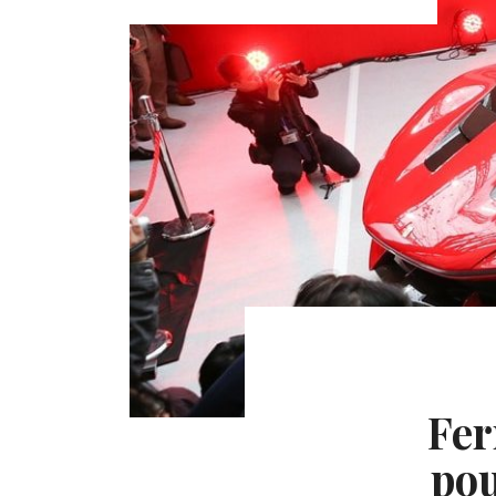
Fer
pou