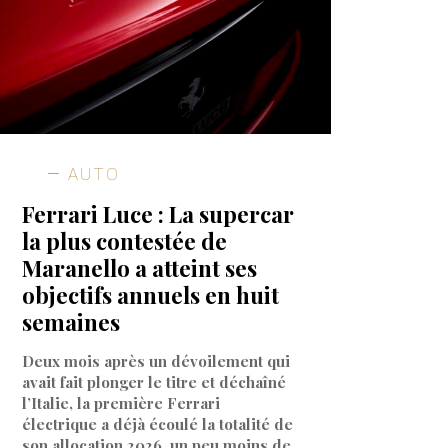
AUTO
Ferrari Luce : La supercar
la plus contestée de
Maranello a atteint ses
objectifs annuels en huit
semaines
Deux mois après un dévoilement qui
avait fait plonger le titre et déchaîné
l’Italie, la première Ferrari
électrique a déjà écoulé la totalité de
son allocation 2026, un peu moins de