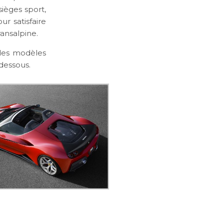
sièges sport,
r satisfaire
ansalpine.
 des modèles
-dessous.