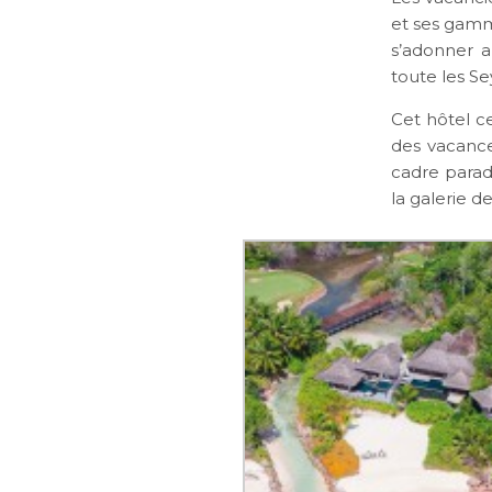
et ses gamm
s’adonner a
toute les Se
Cet hôtel ce
des vacanc
cadre parad
la galerie d