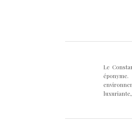
Le Constan
éponyme.
environne
luxuriante,