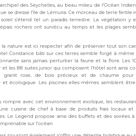
l’archipel des Seychelles, au beau milieu de l’Océan Indien
ue se dresse l’île de Lémuria. Ce morceau de terre fertile 
soleil s’étend tel un paradis terrestre. La végétation y 
s épais rochers ont survécu au temps et les plages sem
 la nature est ici respecter afin de préserver tout son car
ôtel Constance bâti sur ces terres semble forgé à même l
onnante sans jamais perturber la faune et la flore. Les 10 
r et les 88 suites junior qui composent l’hôtel sont ainsi c
 granit rose, de bois précieux et de chaume pour
 et écologique. Les piscines elles-mêmes semblent être
 rompre avec cet environnement exotique, les restaurant
ne cuisine de chef à base de produits frais locaux et
lles. Le Legend propose ainsi des buffets et des soirées à
imprenable sur l’océan.
ers pourront également s’offrir une détente holistique au 