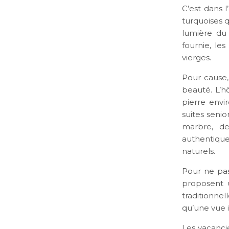
C’est dans 
turquoises q
lumière du 
fournie, le
vierges.
Pour cause,
beauté. L’h
pierre envir
suites senio
marbre, de
authentique
naturels.
Pour ne pas
proposent u
traditionne
qu’une vue 
Les vacanci