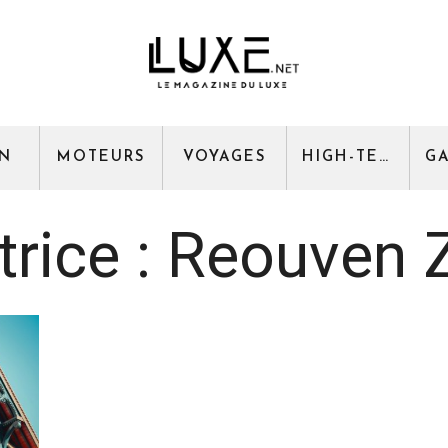
GN
MOTEURS
VOYAGES
HIGH-TECH
rice :
Reouven 